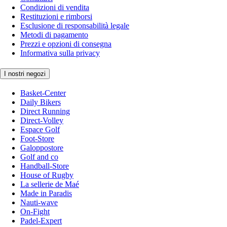
Condizioni di vendita
Restituzioni e rimborsi
Esclusione di responsabilità legale
Metodi di pagamento
Prezzi e opzioni di consegna
Informativa sulla privacy
I nostri negozi
Basket-Center
Daily Bikers
Direct Running
Direct-Volley
Espace Golf
Foot-Store
Galoppostore
Golf and co
Handball-Store
House of Rugby
La sellerie de Maé
Made in Paradis
Nauti-wave
On-Fight
Padel-Expert