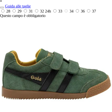
*
Guida alle taglie
28
29
31
32
24h
33
34
36
37
Questo campo è obbligatorio