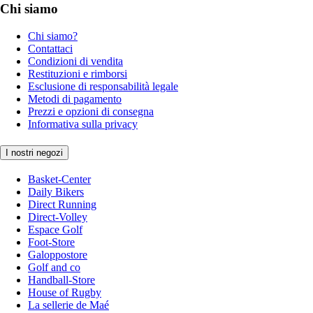
Chi siamo
Chi siamo?
Contattaci
Condizioni di vendita
Restituzioni e rimborsi
Esclusione di responsabilità legale
Metodi di pagamento
Prezzi e opzioni di consegna
Informativa sulla privacy
I nostri negozi
Basket-Center
Daily Bikers
Direct Running
Direct-Volley
Espace Golf
Foot-Store
Galoppostore
Golf and co
Handball-Store
House of Rugby
La sellerie de Maé