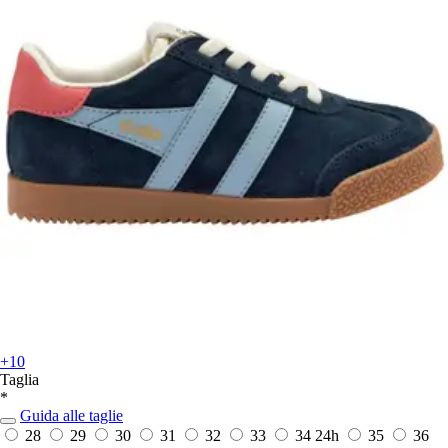
+10
Taglia
*
Guida alle taglie
28
29
30
31
32
33
34
24h
35
36