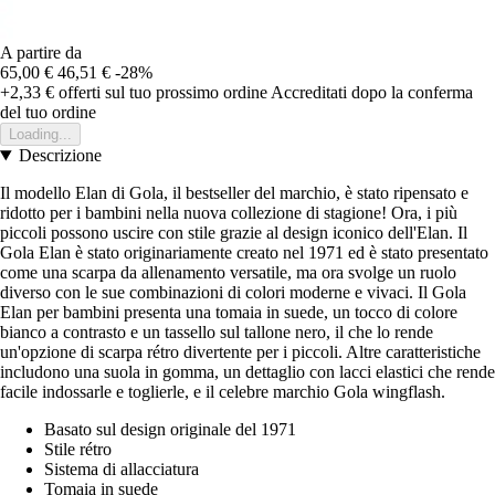
A partire da
65,00 €
46,51 €
-28%
+2,33 €
offerti sul tuo prossimo ordine
Accreditati dopo la conferma
del tuo ordine
Loading...
Descrizione
Il modello Elan di Gola, il bestseller del marchio, è stato ripensato e
ridotto per i bambini nella nuova collezione di stagione! Ora, i più
piccoli possono uscire con stile grazie al design iconico dell'Elan. Il
Gola Elan è stato originariamente creato nel 1971 ed è stato presentato
come una scarpa da allenamento versatile, ma ora svolge un ruolo
diverso con le sue combinazioni di colori moderne e vivaci. Il Gola
Elan per bambini presenta una tomaia in suede, un tocco di colore
bianco a contrasto e un tassello sul tallone nero, il che lo rende
un'opzione di scarpa rétro divertente per i piccoli. Altre caratteristiche
includono una suola in gomma, un dettaglio con lacci elastici che rende
facile indossarle e toglierle, e il celebre marchio Gola wingflash.
Basato sul design originale del 1971
Stile rétro
Sistema di allacciatura
Tomaia in suede