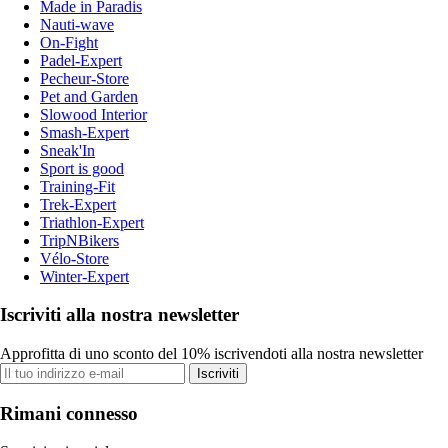
Made in Paradis
Nauti-wave
On-Fight
Padel-Expert
Pecheur-Store
Pet and Garden
Slowood Interior
Smash-Expert
Sneak'In
Sport is good
Training-Fit
Trek-Expert
Triathlon-Expert
TripNBikers
Vélo-Store
Winter-Expert
Iscriviti alla nostra newsletter
Approfitta di uno sconto del 10% iscrivendoti alla nostra newsletter
Iscriviti
Rimani connesso