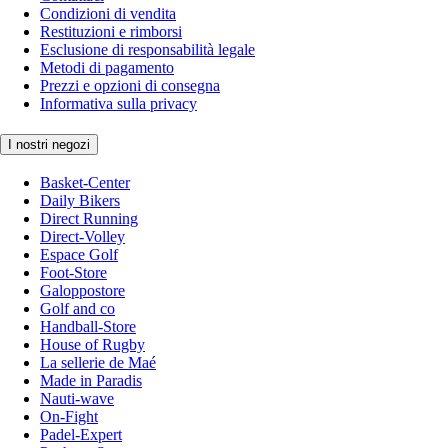
Condizioni di vendita
Restituzioni e rimborsi
Esclusione di responsabilità legale
Metodi di pagamento
Prezzi e opzioni di consegna
Informativa sulla privacy
I nostri negozi
Basket-Center
Daily Bikers
Direct Running
Direct-Volley
Espace Golf
Foot-Store
Galoppostore
Golf and co
Handball-Store
House of Rugby
La sellerie de Maé
Made in Paradis
Nauti-wave
On-Fight
Padel-Expert