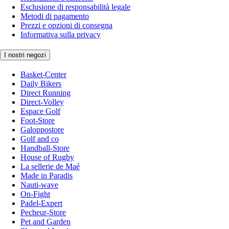
Esclusione di responsabilità legale
Metodi di pagamento
Prezzi e opzioni di consegna
Informativa sulla privacy
I nostri negozi
Basket-Center
Daily Bikers
Direct Running
Direct-Volley
Espace Golf
Foot-Store
Galoppostore
Golf and co
Handball-Store
House of Rugby
La sellerie de Maé
Made in Paradis
Nauti-wave
On-Fight
Padel-Expert
Pecheur-Store
Pet and Garden