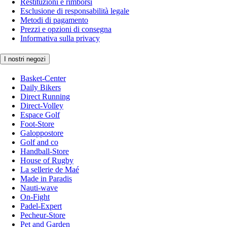
Restituzioni e rimborsi
Esclusione di responsabilità legale
Metodi di pagamento
Prezzi e opzioni di consegna
Informativa sulla privacy
I nostri negozi
Basket-Center
Daily Bikers
Direct Running
Direct-Volley
Espace Golf
Foot-Store
Galoppostore
Golf and co
Handball-Store
House of Rugby
La sellerie de Maé
Made in Paradis
Nauti-wave
On-Fight
Padel-Expert
Pecheur-Store
Pet and Garden