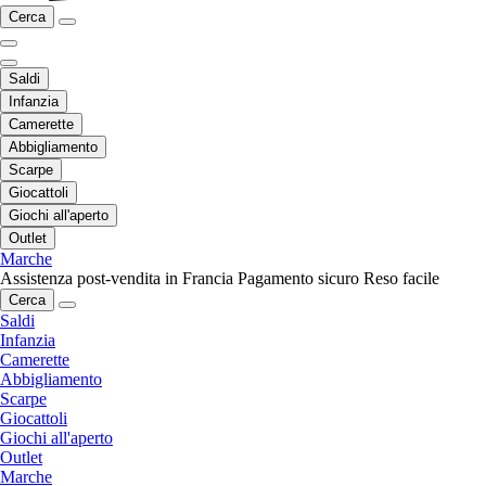
Cerca
Saldi
Infanzia
Camerette
Abbigliamento
Scarpe
Giocattoli
Giochi all'aperto
Outlet
Marche
Assistenza post-vendita in Francia
Pagamento sicuro
Reso facile
Cerca
Saldi
Infanzia
Camerette
Abbigliamento
Scarpe
Giocattoli
Giochi all'aperto
Outlet
Marche