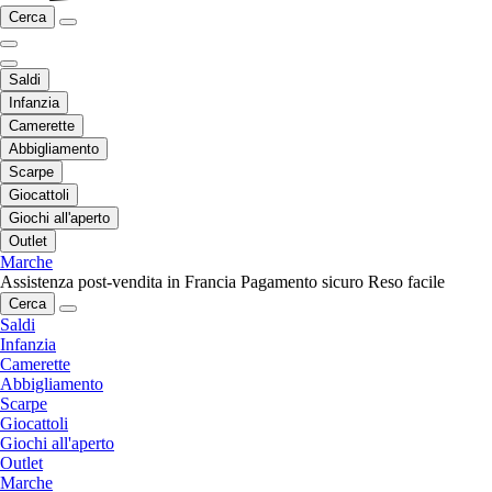
Cerca
Saldi
Infanzia
Camerette
Abbigliamento
Scarpe
Giocattoli
Giochi all'aperto
Outlet
Marche
Assistenza post-vendita in Francia
Pagamento sicuro
Reso facile
Cerca
Saldi
Infanzia
Camerette
Abbigliamento
Scarpe
Giocattoli
Giochi all'aperto
Outlet
Marche