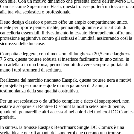
con stile. Con un motivo dinamico che presenta icone dell'universo DC
Comics come Superman e Flash, questa trousse porterà un tocco eroico
alla tua vita scolastica o professionale.
Il suo design classico e pratico offre un ampio compartimento unico,
ideale per riporre penne, matite, pennarelli, gomma e altri articoli di
cancelleria essenziali. Il rivestimento in tessuto idrorepellente offre una
protezione aggiuntiva contro gli schizzi e l'umidità, assicurando così la
sicurezza delle tue cose.
Compatta e leggera, con dimensioni di lunghezza 20,5 cm e larghezza
7,5 cm, questa trousse robusta si inserisce facilmente in uno zaino, in
un cartella o in una borsa, permettendoti di avere sempre a portata di
mano i tuoi strumenti di scrittura.
Realizzata dal marchio rinomato Eastpak, questa trousse nera a motivi
è progettata per durare e gode di una garanzia di 2 anni, a
testimonianza della sua qualità costruttiva.
Per un set scolastico o da ufficio completo e ricco di superpoteri, non
esitare a scoprire su Rentrée Discount la nostra selezione di penne,
quaderni, pennarelli e altri accessori nei colori dei tuoi eroi DC Comics
preferiti.
In sintesi, la trousse Eastpak Benchmark Single DC Comics è una
scelta ideale per gli amanti dei supereroi che cercano una trousse