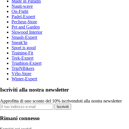
Made in Paradis
Nauti-wave
On-Fight
Padel-Expert
Pecheur-Store
Pet and Garden
Slowood Interior
Smash-Expert
Sneak'In
Sport is good
Training-Fit
Trek-Expert
Triathlon-Expert
TripNBikers
Vélo-Store
Winter-Expert
Iscriviti alla nostra newsletter
Approfitta di uno sconto del 10% iscrivendoti alla nostra newsletter
Iscriviti
Rimani connesso