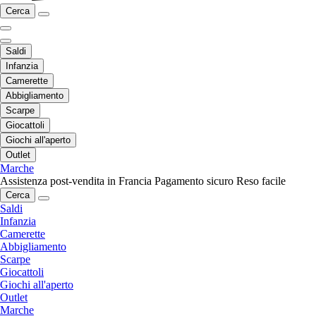
Cerca
Saldi
Infanzia
Camerette
Abbigliamento
Scarpe
Giocattoli
Giochi all'aperto
Outlet
Marche
Assistenza post-vendita in Francia
Pagamento sicuro
Reso facile
Cerca
Saldi
Infanzia
Camerette
Abbigliamento
Scarpe
Giocattoli
Giochi all'aperto
Outlet
Marche