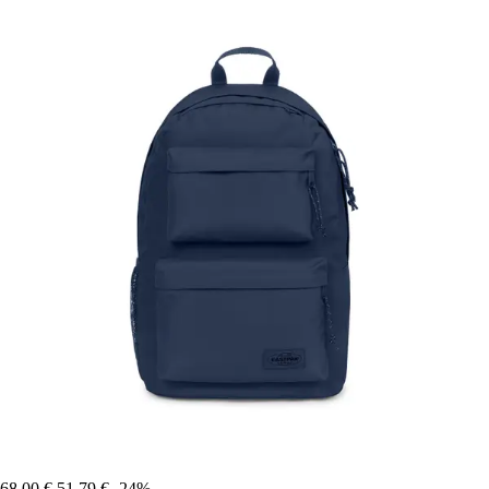
68,00 €
51,79 €
-24%