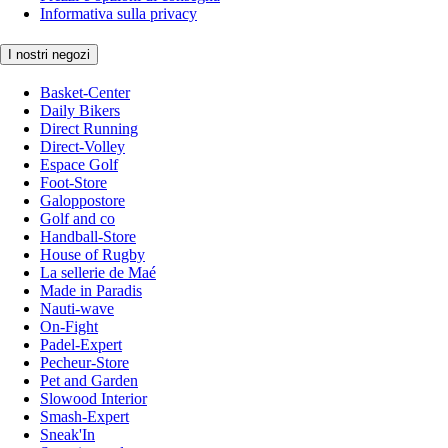
Informativa sulla privacy
I nostri negozi
Basket-Center
Daily Bikers
Direct Running
Direct-Volley
Espace Golf
Foot-Store
Galoppostore
Golf and co
Handball-Store
House of Rugby
La sellerie de Maé
Made in Paradis
Nauti-wave
On-Fight
Padel-Expert
Pecheur-Store
Pet and Garden
Slowood Interior
Smash-Expert
Sneak'In