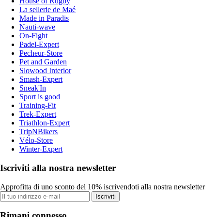
House of Rugby
La sellerie de Maé
Made in Paradis
Nauti-wave
On-Fight
Padel-Expert
Pecheur-Store
Pet and Garden
Slowood Interior
Smash-Expert
Sneak'In
Sport is good
Training-Fit
Trek-Expert
Triathlon-Expert
TripNBikers
Vélo-Store
Winter-Expert
Iscriviti alla nostra newsletter
Approfitta di uno sconto del 10% iscrivendoti alla nostra newsletter
Iscriviti
Rimani connesso