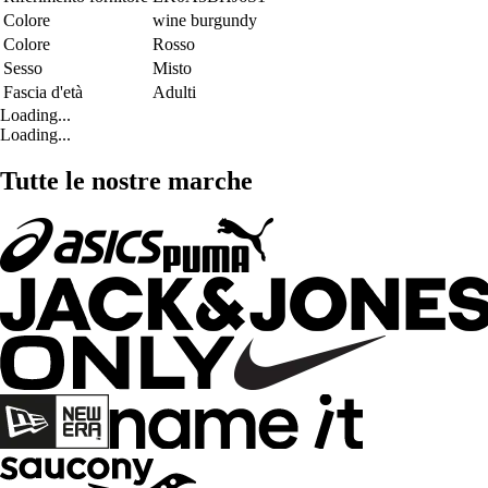
Colore
wine burgundy
Colore
Rosso
Sesso
Misto
Fascia d'età
Adulti
Loading...
Loading...
Tutte le nostre marche