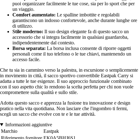
puoi organizzare facilmente le tue cose, sia per lo sport che per
un viaggio.
Comfort aumentato:
Le spalline imbottite e regolabili
garantiscono un indosso confortevole, anche durante lunghe ore
di utilizzo.
Stile moderno:
Il suo design elegante fa di questo sacco un
accessorio che si integra facilmente in qualsiasi guardaroba,
indipendentemente dal contesto.
Borsa separata:
La borsa inclusa consente di riporre oggetti
personali come il tuo telefono o le tue chiavi, mantenendo un
accesso facile.
Che tu sia in cammino verso la palestra, in escursione o semplicemente
in movimento in città, il sacco sportivo convertibile Eastpak Carry si
adatta a tutte le tue esigenze. Il suo approccio funzionale combinato
con il suo aspetto chic lo rendono la scelta perfetta per chi non vuole
compromettere sulla qualità e sullo stile.
Adotta questo sacco e apprezza la fusione tra innovazione e design
pratico nella vita quotidiana. Non lasciare che l'ingombro ti fermi,
scegli un sacco che evolve con te e le tue attività.
Informazioni aggiuntive
Marchio
Eastpak
Riferimento fornitore
EK0A5BHJ6S1