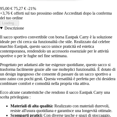
95,00 €
75,27 €
-21%
+3,76 €
offerti sul tuo prossimo ordine
Accreditati dopo la conferma
del tuo ordine
Loading...
Descrizione
Il sacco sportivo convertibile con borsa Eastpak Carry è la soluzione
ideale per chi cerca sia funzionalità che stile. Realizzato dal celebre
marchio Eastpak, questo sacco unisce praticità ed estetica
contemporanea, rendendolo un accessorio essenziale per le attività
sportive o per le fughe nel fine settimana.
Progettato per adattarsi alle tue esigenze quotidiane, questo sacco si
trasforma facilmente grazie alle sue molteplici funzionalità. È dotato di
un design ingegnoso che consente di passare da un sacco sportivo a
uno zaino con pochi gesti. Questa versatilità è perfetta per chi desidera
combinare comfort e comodità nella propria vita attiva.
Ecco alcune caratteristiche che rendono il sacco Eastpak Carry una
scelta privilegiata :
Materiali di alta qualità:
Realizzato con materiali durevoli,
resiste all'usura quotidiana e garantisce una longevità ottimale.
Scomparti pratici:
Con diverse tasche e spazi di stoccaggio,