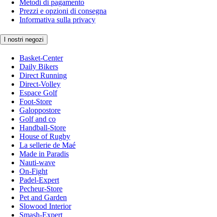
Metodi di pagamento
Prezzi e opzioni di consegna
Informativa sulla privacy
I nostri negozi
Basket-Center
Daily Bikers
Direct Running
Direct-Volley
Espace Golf
Foot-Store
Galoppostore
Golf and co
Handball-Store
House of Rugby
La sellerie de Maé
Made in Paradis
Nauti-wave
On-Fight
Padel-Expert
Pecheur-Store
Pet and Garden
Slowood Interior
Smash-Expert