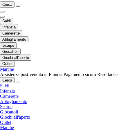
Cerca
Saldi
Infanzia
Camerette
Abbigliamento
Scarpe
Giocattoli
Giochi all'aperto
Outlet
Marche
Assistenza post-vendita in Francia
Pagamento sicuro
Reso facile
Cerca
Saldi
Infanzia
Camerette
Abbigliamento
Scarpe
Giocattoli
Giochi all'aperto
Outlet
Marche