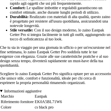
rapido agli oggetti che usi più frequentemente.
Comfort:
Le spalline imbottite e regolabili garantiscono un
comfort ottimale, anche durante lunghi periodi di utilizzo.
Durabilità:
Realizzato con materiali di alta qualità, questo zaino
è progettato per resistere all'usura quotidiana, assicurandoti una
notevole longevità.
Stile versatile:
Con il suo design moderno, lo zaino Eastpak
Getter Pro si integra facilmente in tutti gli outfit, aggiungendo un
tocco di sofisticatezza al tuo look.
Che tu sia in viaggio per una giornata in ufficio o per un'escursione nel
fine settimana, lo zaino Eastpak Getter Pro soddisfa tutte le tue
esigenze con eleganza. Grazie alle sue caratteristiche pratiche e al suo
design senza tempo, diventerà rapidamente un must-have della tua
quotidianità.
Scegliere lo zaino Eastpak Getter Pro significa optare per un accessorio
che unisce stile, comfort e funzionalità, ideale per chi cerca di
esprimere la propria personalità rimanendo organizzati.
Informazioni aggiuntive
Marchio
Eastpak
Riferimento fornitore
EK0A5BL71W6
Colore
cs black pro