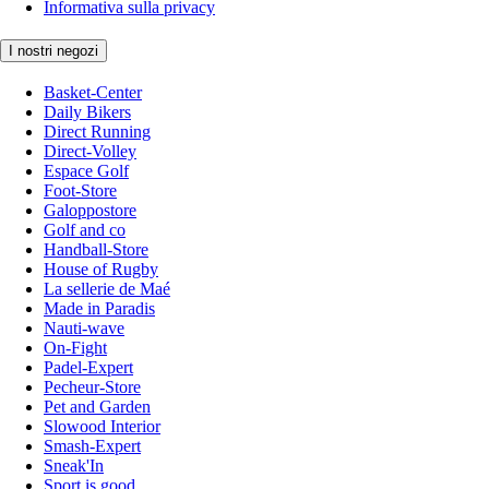
Informativa sulla privacy
I nostri negozi
Basket-Center
Daily Bikers
Direct Running
Direct-Volley
Espace Golf
Foot-Store
Galoppostore
Golf and co
Handball-Store
House of Rugby
La sellerie de Maé
Made in Paradis
Nauti-wave
On-Fight
Padel-Expert
Pecheur-Store
Pet and Garden
Slowood Interior
Smash-Expert
Sneak'In
Sport is good