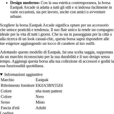
Design moderno:
Con la sua estetica contemporanea, la borsa
Eastpak Arcade si adatta a tutti gli stili e si indossa facilmente in
varie occasioni, sia per lavoro, uscite con amici o avventure
urbane.
Scegliere la borsa Eastpak Arcade significa optare per un accessorio
che unisce praticità e tendenza. Il suo flair unico la rende un compagno
ideale per la vita di tutti i giorni. Che tu sia in passeggiata per la città o
alla ricerca di un look casual-chic, questa borsa saprà rispondere alle
tue esigenze aggiungendo un tocco di carattere al tuo outfit.
Adottando questo modello di Eastpak, fai una scelta saggia, supportata
da un marchio riconosciuto per la sua durabilità e il suo design senza
tempo. Aggiungi questa borsa alla tua collezione di accessori e goditi la
sua funzionalità quotidiana.
Informazioni aggiuntive
Marchio
Eastpak
Riferimento fornitore
EK0A5BN55Z6
Colore
nba team pattern
Colore
Nero
Sesso
Misto
Fascia d'età
Adulti
Loading...