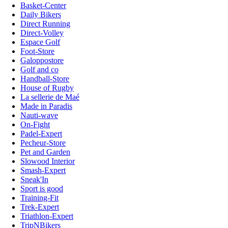
Basket-Center
Daily Bikers
Direct Running
Direct-Volley
Espace Golf
Foot-Store
Galoppostore
Golf and co
Handball-Store
House of Rugby
La sellerie de Maé
Made in Paradis
Nauti-wave
On-Fight
Padel-Expert
Pecheur-Store
Pet and Garden
Slowood Interior
Smash-Expert
Sneak'In
Sport is good
Training-Fit
Trek-Expert
Triathlon-Expert
TripNBikers