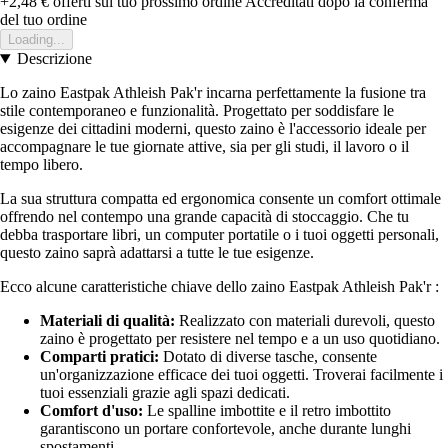
+2,48 €
offerti sul tuo prossimo ordine
Accreditati dopo la conferma
del tuo ordine
Loading...
Descrizione
Lo zaino Eastpak Athleish Pak'r incarna perfettamente la fusione tra
stile contemporaneo e funzionalità. Progettato per soddisfare le
esigenze dei cittadini moderni, questo zaino è l'accessorio ideale per
accompagnare le tue giornate attive, sia per gli studi, il lavoro o il
tempo libero.
La sua struttura compatta ed ergonomica consente un comfort ottimale
offrendo nel contempo una grande capacità di stoccaggio. Che tu
debba trasportare libri, un computer portatile o i tuoi oggetti personali,
questo zaino saprà adattarsi a tutte le tue esigenze.
Ecco alcune caratteristiche chiave dello zaino Eastpak Athleish Pak'r :
Materiali di qualità:
Realizzato con materiali durevoli, questo
zaino è progettato per resistere nel tempo e a un uso quotidiano.
Comparti pratici:
Dotato di diverse tasche, consente
un'organizzazione efficace dei tuoi oggetti. Troverai facilmente i
tuoi essenziali grazie agli spazi dedicati.
Comfort d'uso:
Le spalline imbottite e il retro imbottito
garantiscono un portare confortevole, anche durante lunghi
spostamenti.