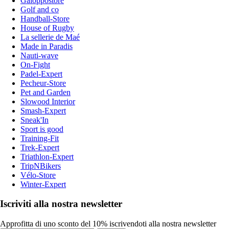
Galoppostore
Golf and co
Handball-Store
House of Rugby
La sellerie de Maé
Made in Paradis
Nauti-wave
On-Fight
Padel-Expert
Pecheur-Store
Pet and Garden
Slowood Interior
Smash-Expert
Sneak'In
Sport is good
Training-Fit
Trek-Expert
Triathlon-Expert
TripNBikers
Vélo-Store
Winter-Expert
Iscriviti alla nostra newsletter
Approfitta di uno sconto del 10% iscrivendoti alla nostra newsletter