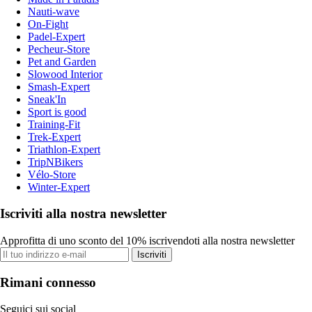
Nauti-wave
On-Fight
Padel-Expert
Pecheur-Store
Pet and Garden
Slowood Interior
Smash-Expert
Sneak'In
Sport is good
Training-Fit
Trek-Expert
Triathlon-Expert
TripNBikers
Vélo-Store
Winter-Expert
Iscriviti alla nostra newsletter
Approfitta di uno sconto del 10% iscrivendoti alla nostra newsletter
Iscriviti
Rimani connesso
Seguici sui social