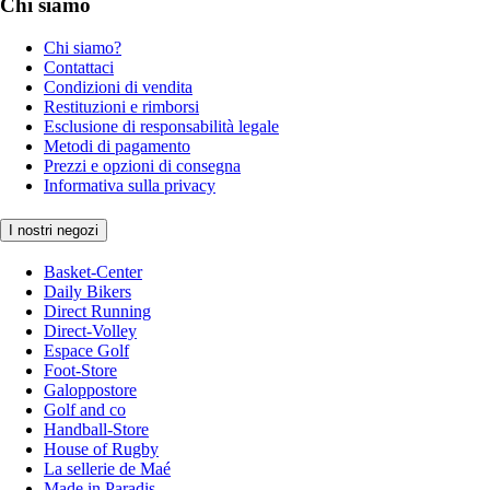
Chi siamo
Chi siamo?
Contattaci
Condizioni di vendita
Restituzioni e rimborsi
Esclusione di responsabilità legale
Metodi di pagamento
Prezzi e opzioni di consegna
Informativa sulla privacy
I nostri negozi
Basket-Center
Daily Bikers
Direct Running
Direct-Volley
Espace Golf
Foot-Store
Galoppostore
Golf and co
Handball-Store
House of Rugby
La sellerie de Maé
Made in Paradis