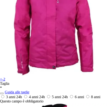
+-2
Taglia
*
Guida alle taglie
3 anni
24h
4 anni
24h
5 anni
24h
6 anni
8 anni
Questo campo è obbligatorio