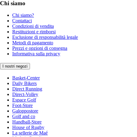
Chi siamo
Chi siamo?
Contattaci
Condizioni di vendita
Restituzioni e rimborsi
Esclusione di responsabilità legale
Metodi di pagamento
Prezzi e opzioni di consegna
Informativa sulla privacy
I nostri negozi
Basket-Center
Daily Bikers
Direct Running
Direct-Volley
Espace Golf
Foot-Store
Galoppostore
Golf and co
Handball-Store
House of Rugby
La sellerie de Maé