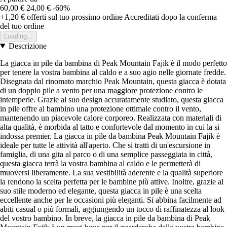
60,00 €
24,00 €
-60%
+1,20 €
offerti sul tuo prossimo ordine
Accreditati dopo la conferma
del tuo ordine
Loading...
Descrizione
La giacca in pile da bambina di Peak Mountain Fajik è il modo perfetto
per tenere la vostra bambina al caldo e a suo agio nelle giornate fredde.
Disegnata dal rinomato marchio Peak Mountain, questa giacca è dotata
di un doppio pile a vento per una maggiore protezione contro le
intemperie. Grazie al suo design accuratamente studiato, questa giacca
in pile offre al bambino una protezione ottimale contro il vento,
mantenendo un piacevole calore corporeo. Realizzata con materiali di
alta qualità, è morbida al tatto e confortevole dal momento in cui la si
indossa premier. La giacca in pile da bambina Peak Mountain Fajik è
ideale per tutte le attività all'aperto. Che si tratti di un'escursione in
famiglia, di una gita al parco o di una semplice passeggiata in città,
questa giacca terrà la vostra bambina al caldo e le permetterà di
muoversi liberamente. La sua vestibilità aderente e la qualità superiore
la rendono la scelta perfetta per le bambine più attive. Inoltre, grazie al
suo stile moderno ed elegante, questa giacca in pile è una scelta
eccellente anche per le occasioni più eleganti. Si abbina facilmente ad
abiti casual o più formali, aggiungendo un tocco di raffinatezza al look
del vostro bambino. In breve, la giacca in pile da bambina di Peak