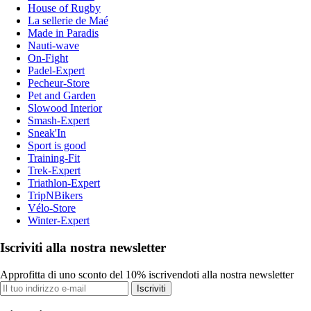
House of Rugby
La sellerie de Maé
Made in Paradis
Nauti-wave
On-Fight
Padel-Expert
Pecheur-Store
Pet and Garden
Slowood Interior
Smash-Expert
Sneak'In
Sport is good
Training-Fit
Trek-Expert
Triathlon-Expert
TripNBikers
Vélo-Store
Winter-Expert
Iscriviti alla nostra newsletter
Approfitta di uno sconto del 10% iscrivendoti alla nostra newsletter
Iscriviti