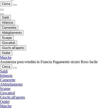
Cerca
Saldi
Infanzia
Camerette
Abbigliamento
Scarpe
Giocattoli
Giochi all'aperto
Outlet
Marche
Assistenza post-vendita in Francia
Pagamento sicuro
Reso facile
Cerca
Saldi
Infanzia
Camerette
Abbigliamento
Scarpe
Giocattoli
Giochi all'aperto
Outlet
Marche