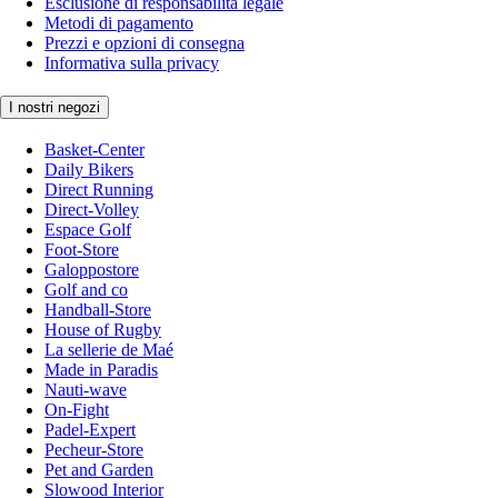
Esclusione di responsabilità legale
Metodi di pagamento
Prezzi e opzioni di consegna
Informativa sulla privacy
I nostri negozi
Basket-Center
Daily Bikers
Direct Running
Direct-Volley
Espace Golf
Foot-Store
Galoppostore
Golf and co
Handball-Store
House of Rugby
La sellerie de Maé
Made in Paradis
Nauti-wave
On-Fight
Padel-Expert
Pecheur-Store
Pet and Garden
Slowood Interior