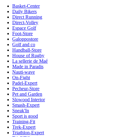
Basket-Center
Daily Bikers
Direct Running
Direct-Volley
Espace Golf
Foot-Store
Galoppostore
Golf and co
Handball-Store
House of Rugby
La sellerie de Maé
Made in Paradis
Nauti-wave
On-Fight
Padel-Expert
Pecheur-Store
Pet and Garden
Slowood Interior
Smash-Expert
Sneak'In
Sport is good
Training-Fit
Trek-Expert
Triathlon-Expert