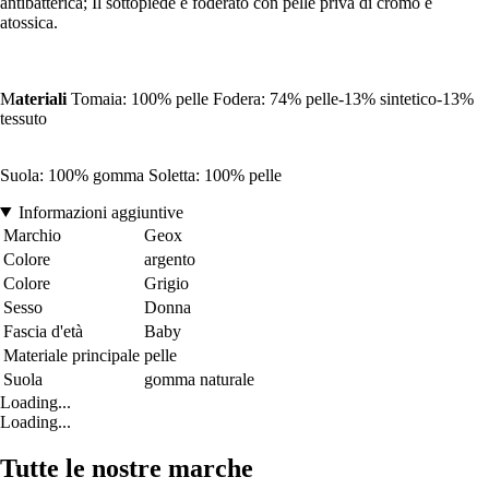
antibatterica; Il sottopiede è foderato con pelle priva di cromo e
atossica.
M
ateriali
Tomaia: 100% pelle Fodera: 74% pelle-13% sintetico-13%
tessuto
Suola: 100% gomma Soletta: 100% pelle
Informazioni aggiuntive
Marchio
Geox
Colore
argento
Colore
Grigio
Sesso
Donna
Fascia d'età
Baby
Materiale principale
pelle
Suola
gomma naturale
Loading...
Loading...
Tutte le nostre marche