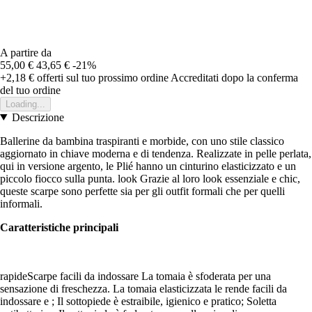
A partire da
55,00 €
43,65 €
-21%
+2,18 €
offerti sul tuo prossimo ordine
Accreditati dopo la conferma
del tuo ordine
Loading...
Descrizione
Ballerine da bambina traspiranti e morbide, con uno stile classico
aggiornato in chiave moderna e di tendenza. Realizzate in pelle perlata,
qui in versione argento, le Plié hanno un cinturino elasticizzato e un
piccolo fiocco sulla punta. look Grazie al loro look essenziale e chic,
queste scarpe sono perfette sia per gli outfit formali che per quelli
informali.
Caratteristiche principali
rapideScarpe facili da indossare La tomaia è sfoderata per una
sensazione di freschezza. La tomaia elasticizzata le rende facili da
indossare e ; Il sottopiede è estraibile, igienico e pratico; Soletta