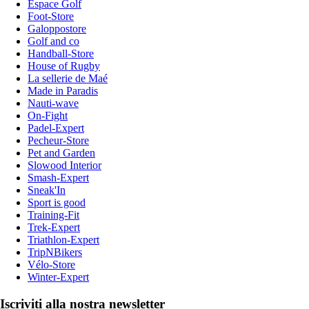
Espace Golf
Foot-Store
Galoppostore
Golf and co
Handball-Store
House of Rugby
La sellerie de Maé
Made in Paradis
Nauti-wave
On-Fight
Padel-Expert
Pecheur-Store
Pet and Garden
Slowood Interior
Smash-Expert
Sneak'In
Sport is good
Training-Fit
Trek-Expert
Triathlon-Expert
TripNBikers
Vélo-Store
Winter-Expert
Iscriviti alla nostra newsletter