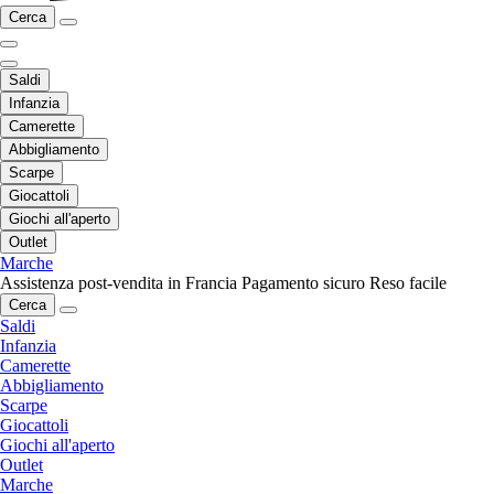
Cerca
Saldi
Infanzia
Camerette
Abbigliamento
Scarpe
Giocattoli
Giochi all'aperto
Outlet
Marche
Assistenza post-vendita in Francia
Pagamento sicuro
Reso facile
Cerca
Saldi
Infanzia
Camerette
Abbigliamento
Scarpe
Giocattoli
Giochi all'aperto
Outlet
Marche