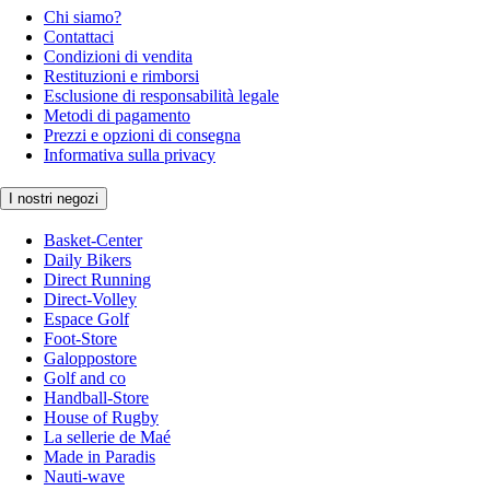
Chi siamo?
Contattaci
Condizioni di vendita
Restituzioni e rimborsi
Esclusione di responsabilità legale
Metodi di pagamento
Prezzi e opzioni di consegna
Informativa sulla privacy
I nostri negozi
Basket-Center
Daily Bikers
Direct Running
Direct-Volley
Espace Golf
Foot-Store
Galoppostore
Golf and co
Handball-Store
House of Rugby
La sellerie de Maé
Made in Paradis
Nauti-wave