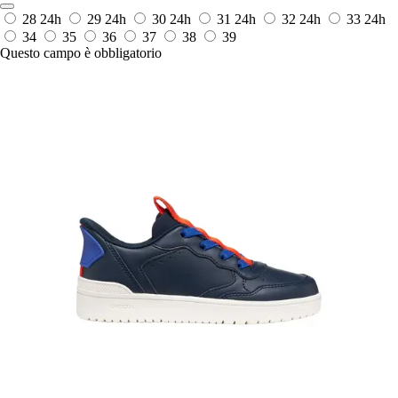
28
24h
29
24h
30
24h
31
24h
32
24h
33
24h
34
35
36
37
38
39
Questo campo è obbligatorio