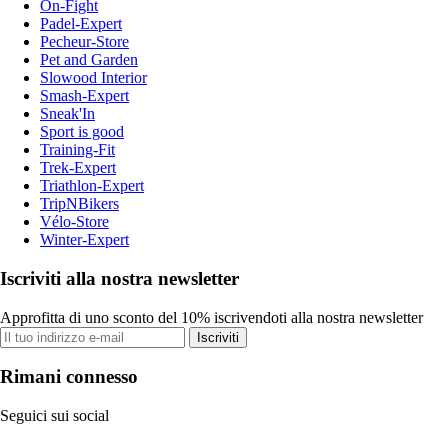
On-Fight
Padel-Expert
Pecheur-Store
Pet and Garden
Slowood Interior
Smash-Expert
Sneak'In
Sport is good
Training-Fit
Trek-Expert
Triathlon-Expert
TripNBikers
Vélo-Store
Winter-Expert
Iscriviti alla nostra newsletter
Approfitta di uno sconto del 10% iscrivendoti alla nostra newsletter
Iscriviti
Rimani connesso
Seguici sui social