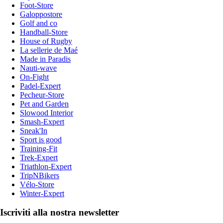
Foot-Store
Galoppostore
Golf and co
Handball-Store
House of Rugby
La sellerie de Maé
Made in Paradis
Nauti-wave
On-Fight
Padel-Expert
Pecheur-Store
Pet and Garden
Slowood Interior
Smash-Expert
Sneak'In
Sport is good
Training-Fit
Trek-Expert
Triathlon-Expert
TripNBikers
Vélo-Store
Winter-Expert
Iscriviti alla nostra newsletter