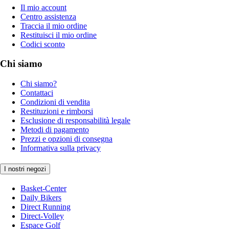
Il mio account
Centro assistenza
Traccia il mio ordine
Restituisci il mio ordine
Codici sconto
Chi siamo
Chi siamo?
Contattaci
Condizioni di vendita
Restituzioni e rimborsi
Esclusione di responsabilità legale
Metodi di pagamento
Prezzi e opzioni di consegna
Informativa sulla privacy
I nostri negozi
Basket-Center
Daily Bikers
Direct Running
Direct-Volley
Espace Golf