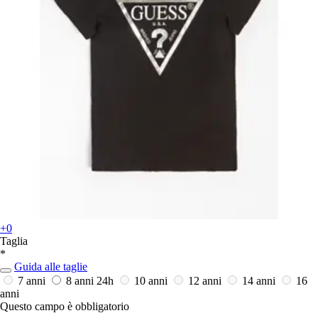
+0
Taglia
*
Guida alle taglie
7 anni
8 anni
24h
10 anni
12 anni
14 anni
16
anni
Questo campo è obbligatorio