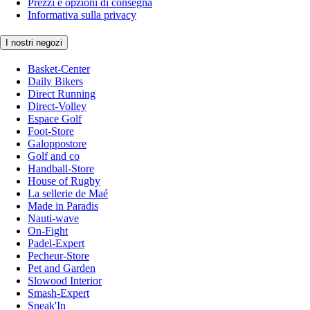
Prezzi e opzioni di consegna
Informativa sulla privacy
I nostri negozi
Basket-Center
Daily Bikers
Direct Running
Direct-Volley
Espace Golf
Foot-Store
Galoppostore
Golf and co
Handball-Store
House of Rugby
La sellerie de Maé
Made in Paradis
Nauti-wave
On-Fight
Padel-Expert
Pecheur-Store
Pet and Garden
Slowood Interior
Smash-Expert
Sneak'In