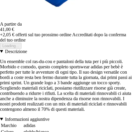
A partire da
41,00 €
+2,05 €
offerti sul tuo prossimo ordine
Accreditati dopo la conferma
del tuo ordine
Loading...
Descrizione
Un ensemble col ras-du-cou e pantaloni della tuta per i più piccoli.
Morbido e comodo, questo completo sportswear adidas per bebè è
perfetto per tutte le avventure di ogni tipo. Il suo design versatile con
bordi a coste resta ben fermo durante tutta la giornata, dai primi passi ai
primi sprint. Un grande logo a 3 bande aggiunge un tocco sporty.
Scegliendo materiali riciclati, possiamo riutilizzare risorse già create,
contribuendo a ridurre i rifiuti. La scelta di materiali rinnovabili ci aiuta
anche a diminuire la nostra dipendenza da risorse non rinnovabili. I
nostri prodotti realizzati con un mix di materiali riciclati e rinnovabili
contengono almeno il 70% di questi materiali.
Informazioni aggiuntive
Marchio
adidas
Colore
globlu/bianco