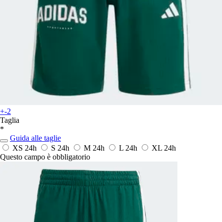
+-2
Taglia
*
Guida alle taglie
XS
24h
S
24h
M
24h
L
24h
XL
24h
Questo campo è obbligatorio