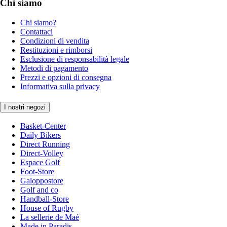
Chi siamo
Chi siamo?
Contattaci
Condizioni di vendita
Restituzioni e rimborsi
Esclusione di responsabilità legale
Metodi di pagamento
Prezzi e opzioni di consegna
Informativa sulla privacy
I nostri negozi
Basket-Center
Daily Bikers
Direct Running
Direct-Volley
Espace Golf
Foot-Store
Galoppostore
Golf and co
Handball-Store
House of Rugby
La sellerie de Maé
Made in Paradis