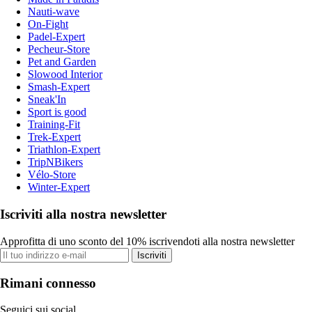
Nauti-wave
On-Fight
Padel-Expert
Pecheur-Store
Pet and Garden
Slowood Interior
Smash-Expert
Sneak'In
Sport is good
Training-Fit
Trek-Expert
Triathlon-Expert
TripNBikers
Vélo-Store
Winter-Expert
Iscriviti alla nostra newsletter
Approfitta di uno sconto del 10% iscrivendoti alla nostra newsletter
Iscriviti
Rimani connesso
Seguici sui social