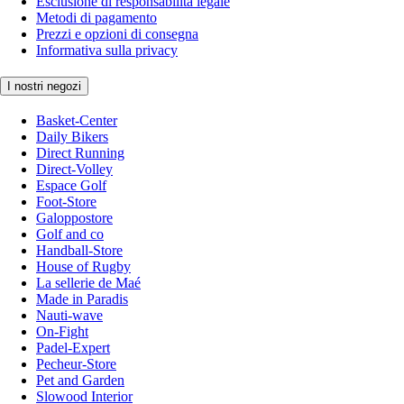
Esclusione di responsabilità legale
Metodi di pagamento
Prezzi e opzioni di consegna
Informativa sulla privacy
I nostri negozi
Basket-Center
Daily Bikers
Direct Running
Direct-Volley
Espace Golf
Foot-Store
Galoppostore
Golf and co
Handball-Store
House of Rugby
La sellerie de Maé
Made in Paradis
Nauti-wave
On-Fight
Padel-Expert
Pecheur-Store
Pet and Garden
Slowood Interior