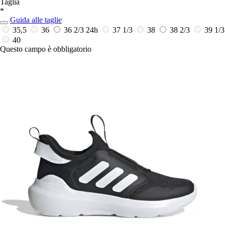
Taglia
*
Guida alle taglie
35,5
36
36 2/3
24h
37 1/3
38
38 2/3
39 1/3
40
Questo campo è obbligatorio