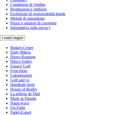
Condizioni di vendita
Restituzioni e rimborsi
Esclusione di responsabilità legale
Metodi di pagamento
Prezzi e opzioni di consegna
Informativa sulla privacy
I nostri negozi
Basket-Center
Daily Bikers
Direct Running
Direct-Volley
Espace Golf
Foot-Store
Galoppostore
Golf and co
Handball-Store
House of Rugby
La sellerie de Maé
Made in Paradis
Nauti-wave
On-Fight
Padel-Expert