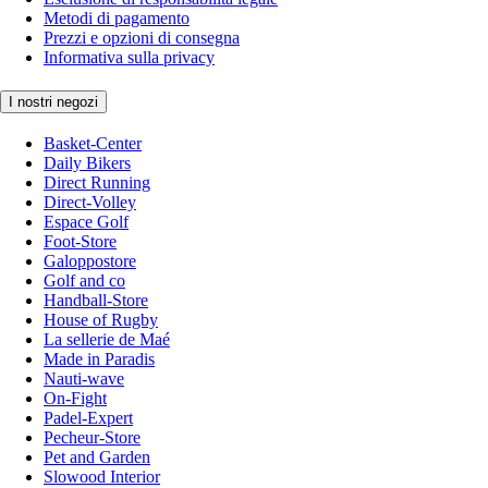
Metodi di pagamento
Prezzi e opzioni di consegna
Informativa sulla privacy
I nostri negozi
Basket-Center
Daily Bikers
Direct Running
Direct-Volley
Espace Golf
Foot-Store
Galoppostore
Golf and co
Handball-Store
House of Rugby
La sellerie de Maé
Made in Paradis
Nauti-wave
On-Fight
Padel-Expert
Pecheur-Store
Pet and Garden
Slowood Interior