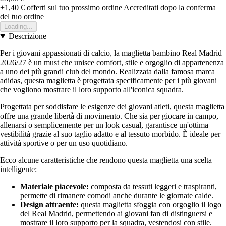
+1,40 €
offerti sul tuo prossimo ordine
Accreditati dopo la conferma
del tuo ordine
Loading...
Descrizione
Per i giovani appassionati di calcio, la maglietta bambino Real Madrid
2026/27 è un must che unisce comfort, stile e orgoglio di appartenenza
a uno dei più grandi club del mondo. Realizzata dalla famosa marca
adidas, questa maglietta è progettata specificamente per i più giovani
che vogliono mostrare il loro supporto all'iconica squadra.
Progettata per soddisfare le esigenze dei giovani atleti, questa maglietta
offre una grande libertà di movimento. Che sia per giocare in campo,
allenarsi o semplicemente per un look casual, garantisce un'ottima
vestibilità grazie al suo taglio adatto e al tessuto morbido. È ideale per
attività sportive o per un uso quotidiano.
Ecco alcune caratteristiche che rendono questa maglietta una scelta
intelligente:
Materiale piacevole:
composta da tessuti leggeri e traspiranti,
permette di rimanere comodi anche durante le giornate calde.
Design attraente:
questa maglietta sfoggia con orgoglio il logo
del Real Madrid, permettendo ai giovani fan di distinguersi e
mostrare il loro supporto per la squadra, vestendosi con stile.