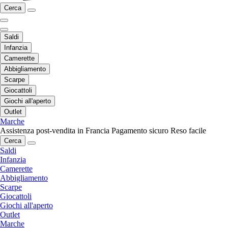
Cerca
Saldi
Infanzia
Camerette
Abbigliamento
Scarpe
Giocattoli
Giochi all'aperto
Outlet
Marche
Assistenza post-vendita in Francia
Pagamento sicuro
Reso facile
Cerca
Saldi
Infanzia
Camerette
Abbigliamento
Scarpe
Giocattoli
Giochi all'aperto
Outlet
Marche