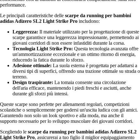
performance.
Le principali caratteristiche delle
scarpe da running per bambini
adidas Adizero SL2 Light Strike Pro
includono:
Leggerezza:
Il materiale utilizzato per la progettazione di queste
scarpe garantisce una leggerezza impressionante, permettendo ai
giovani corridori di non essere infastiditi durante la corsa.
Tecnologia Light Strike Pro:
Questa tecnologia avanzata offre
un'ammortizzazione eccezionale e un ottimo ritorno di energia,
riducendo la fatica durante lo sforzo.
Adesione ottimale:
La suola esterna è progettata per adattarsi a
diversi tipi di superfici, offrendo una trazione ottimale su strada o
terreno.
Design traspirante:
La tomaia consente una circolazione
dell'aria efficace, mantenendo i piedi freschi e asciutti, anche
durante gli sforzi più intensi.
Queste scarpe sono perfette per allenamenti regolari, competizioni
scolastiche o semplicemente per godersi un'uscita ludica con gli amici.
Garantendo non solo un look sportivo e alla moda, ma anche il
supporto necessario per lo sviluppo muscolare dei giovani corridori.
Scegliendo le
scarpe da running per bambini adidas Adizero SL2
Light Strike Pro
, assicurerai a tuo figlio il miglior equipaggiamento