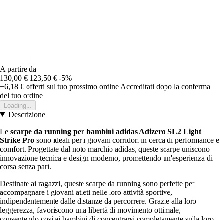
A partire da
130,00 €
123,50 €
-5%
+6,18 €
offerti sul tuo prossimo ordine
Accreditati dopo la conferma
del tuo ordine
Loading...
Descrizione
Le
scarpe da running per bambini adidas Adizero SL2 Light
Strike Pro
sono ideali per i giovani corridori in cerca di performance e
comfort. Progettate dal noto marchio adidas, queste scarpe uniscono
innovazione tecnica e design moderno, promettendo un'esperienza di
corsa senza pari.
Destinate ai ragazzi, queste scarpe da running sono perfette per
accompagnare i giovani atleti nelle loro attività sportive,
indipendentemente dalle distanze da percorrere. Grazie alla loro
leggerezza, favoriscono una libertà di movimento ottimale,
consentendo così ai bambini di concentrarsi completamente sulla loro