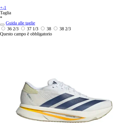
+-1
Taglia
*
Guida alle taglie
36 2/3
37 1/3
38
38 2/3
Questo campo è obbligatorio