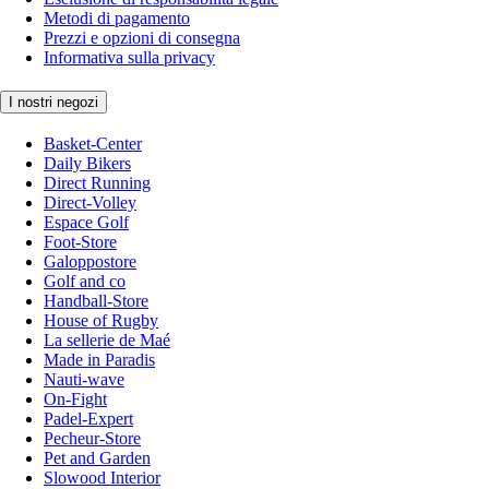
Metodi di pagamento
Prezzi e opzioni di consegna
Informativa sulla privacy
I nostri negozi
Basket-Center
Daily Bikers
Direct Running
Direct-Volley
Espace Golf
Foot-Store
Galoppostore
Golf and co
Handball-Store
House of Rugby
La sellerie de Maé
Made in Paradis
Nauti-wave
On-Fight
Padel-Expert
Pecheur-Store
Pet and Garden
Slowood Interior