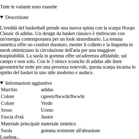
Tutte le varianti sono esaurite
Descrizione
L'eredità del basketball prende una nuova spinta con la scarpa Hoops
Classic di adidas. Un design da basket classico è rinfrescato con
un'energia contemporanea per un look straordinario. La tomaia
sintetica offre un comfort duraturo, mentre il colletto e la linguetta in
mesh ottimizzano la circolazione dell'aria per una maggiore
traspirabilità. La suola in gomma offre un'aderenza affidabile, sul
campo e non solo. Con le 3 strisce iconiche di adidas alle linee
geometriche nette per una presenza notevole, questa scarpa incarna lo
spirito del basket in uno stile moderno e audace.
Informazioni aggiuntive
Marchio
adidas
Colore
cgreen/ftwwht/ftwwht
Colore
Verde
Sesso
Uomo
Fascia d'età
Junior
Materiale principale
materiale sintetico
Suola
gomma resistente all'abrasione
Loading...