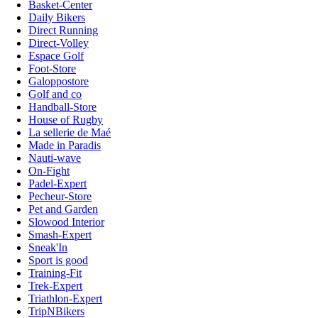
Basket-Center
Daily Bikers
Direct Running
Direct-Volley
Espace Golf
Foot-Store
Galoppostore
Golf and co
Handball-Store
House of Rugby
La sellerie de Maé
Made in Paradis
Nauti-wave
On-Fight
Padel-Expert
Pecheur-Store
Pet and Garden
Slowood Interior
Smash-Expert
Sneak'In
Sport is good
Training-Fit
Trek-Expert
Triathlon-Expert
TripNBikers