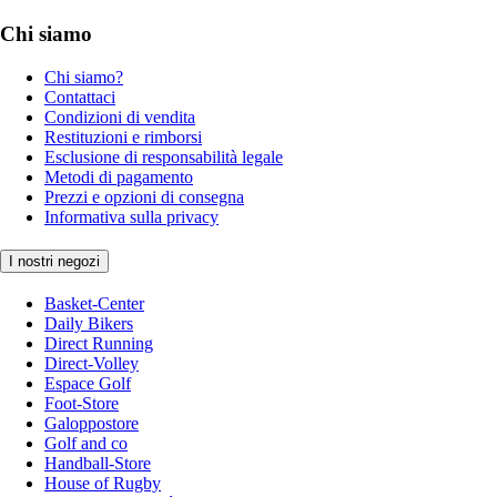
Chi siamo
Chi siamo?
Contattaci
Condizioni di vendita
Restituzioni e rimborsi
Esclusione di responsabilità legale
Metodi di pagamento
Prezzi e opzioni di consegna
Informativa sulla privacy
I nostri negozi
Basket-Center
Daily Bikers
Direct Running
Direct-Volley
Espace Golf
Foot-Store
Galoppostore
Golf and co
Handball-Store
House of Rugby