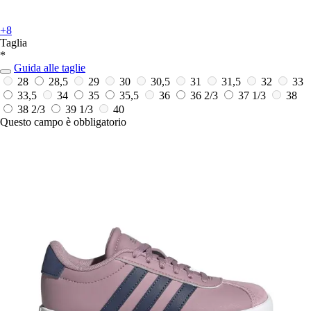
+8
Taglia
*
Guida alle taglie
28
28,5
29
30
30,5
31
31,5
32
33
33,5
34
35
35,5
36
36 2/3
37 1/3
38
38 2/3
39 1/3
40
Questo campo è obbligatorio