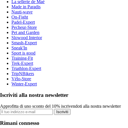
La sellerie de Maé
Made in Paradis
Nauti-wave
On-Fight
Padel-Expert
Pecheur-Store
Pet and Garden
Slowood Interior
Smash-Expert
Sneak'In
Sport is good
Training-Fit
Trek-Expert
Triathlon-Expert
TripNBikers
Vélo-Store
Winter-Expert
Iscriviti alla nostra newsletter
Approfitta di uno sconto del 10% iscrivendoti alla nostra newsletter
Iscriviti
Rimani connesso