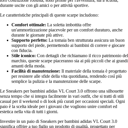
loro costruzione robusta, sono pronte per l'avventura, sia a scuola,
durante uscite con gli amici o per attività sportive.
Le caratteristiche principali di queste scarpe includono:
Comfort ottimale:
La soletta imbottita offre
un'ammortizzazione piacevole per un comfort duraturo, anche
durante le giornate più attive.
Supporto perfetto:
La tomaia ben strutturata assicura un buon
supporto del piede, permettendo ai bambini di correre e giocare
con fiducia.
Stile iconico:
Con dettagli che richiamano il ricco patrimonio del
marchio, queste scarpe piaceranno sia ai più piccoli che ai grandi
amanti della moda.
Facilità di manutenzione:
Il materiale della tomaia è progettato
per resistere alle sfide della vita quotidiana, rendendo così più
semplice la pulizia e la manutenzione delle scarpe.
Le Sneakers per bambini adidas VL Court 3.0 offrono una silhouette
senza tempo che si integra facilmente in vari outfit, che si tratti di stili
casual per il weekend o di look più curati per occasioni speciali. Ogni
paio è la scelta ideale per i giovani che vogliono unire comfort ed
estetica nella vita di tutti i giorni.
Investire in un paio di Sneakers per bambini adidas VL Court 3.0
significa offrire a tuo figlio un prodotto di qualità, progettato per