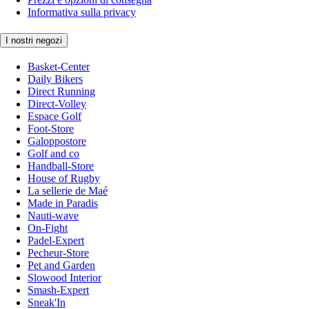
Informativa sulla privacy
I nostri negozi
Basket-Center
Daily Bikers
Direct Running
Direct-Volley
Espace Golf
Foot-Store
Galoppostore
Golf and co
Handball-Store
House of Rugby
La sellerie de Maé
Made in Paradis
Nauti-wave
On-Fight
Padel-Expert
Pecheur-Store
Pet and Garden
Slowood Interior
Smash-Expert
Sneak'In