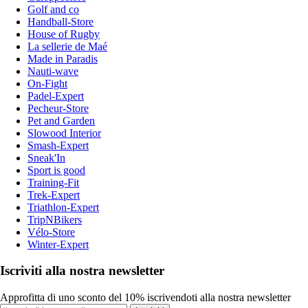
Golf and co
Handball-Store
House of Rugby
La sellerie de Maé
Made in Paradis
Nauti-wave
On-Fight
Padel-Expert
Pecheur-Store
Pet and Garden
Slowood Interior
Smash-Expert
Sneak'In
Sport is good
Training-Fit
Trek-Expert
Triathlon-Expert
TripNBikers
Vélo-Store
Winter-Expert
Iscriviti alla nostra newsletter
Approfitta di uno sconto del 10% iscrivendoti alla nostra newsletter