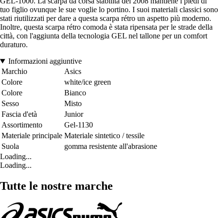
GEL-1000. La scarpa da corsa stabilità del 2008 mantiene i piedi di
tuo figlio ovunque le sue voglie lo portino. I suoi materiali classici sono
stati riutilizzati per dare a questa scarpa rétro un aspetto più moderno.
Inoltre, questa scarpa rétro comoda è stata ripensata per le strade della
città, con l'aggiunta della tecnologia GEL nel tallone per un comfort
duraturo.
Informazioni aggiuntive
Marchio
Asics
Colore
white/ice green
Colore
Bianco
Sesso
Misto
Fascia d'età
Junior
Assortimento
Gel-1130
Materiale principale
Materiale sintetico / tessile
Suola
gomma resistente all'abrasione
Loading...
Loading...
Tutte le nostre marche