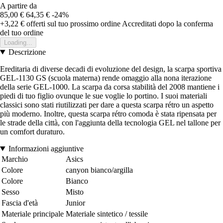
A partire da
85,00 €
64,35 €
-24%
+3,22 €
offerti sul tuo prossimo ordine
Accreditati dopo la conferma
del tuo ordine
Loading...
Descrizione
Ereditaria di diverse decadi di evoluzione del design, la scarpa sportiva
GEL-1130 GS (scuola materna) rende omaggio alla nona iterazione
della serie GEL-1000. La scarpa da corsa stabilità del 2008 mantiene i
piedi di tuo figlio ovunque le sue voglie lo portino. I suoi materiali
classici sono stati riutilizzati per dare a questa scarpa rétro un aspetto
più moderno. Inoltre, questa scarpa rétro comoda è stata ripensata per
le strade della città, con l'aggiunta della tecnologia GEL nel tallone per
un comfort duraturo.
Informazioni aggiuntive
Marchio
Asics
Colore
canyon bianco/argilla
Colore
Bianco
Sesso
Misto
Fascia d'età
Junior
Materiale principale
Materiale sintetico / tessile