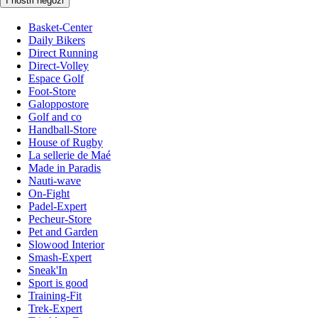
I nostri negozi
Basket-Center
Daily Bikers
Direct Running
Direct-Volley
Espace Golf
Foot-Store
Galoppostore
Golf and co
Handball-Store
House of Rugby
La sellerie de Maé
Made in Paradis
Nauti-wave
On-Fight
Padel-Expert
Pecheur-Store
Pet and Garden
Slowood Interior
Smash-Expert
Sneak'In
Sport is good
Training-Fit
Trek-Expert