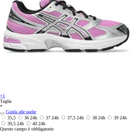
+1
Taglia
*
Guida alle taglie
35,5
36
24h
37
24h
37,5
24h
38
24h
39
24h
39,5
24h
40
24h
Questo campo è obbligatorio