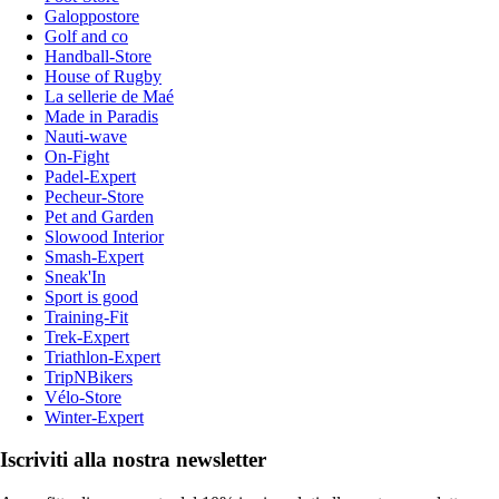
Galoppostore
Golf and co
Handball-Store
House of Rugby
La sellerie de Maé
Made in Paradis
Nauti-wave
On-Fight
Padel-Expert
Pecheur-Store
Pet and Garden
Slowood Interior
Smash-Expert
Sneak'In
Sport is good
Training-Fit
Trek-Expert
Triathlon-Expert
TripNBikers
Vélo-Store
Winter-Expert
Iscriviti alla nostra newsletter