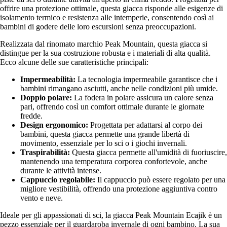
offrire una protezione ottimale, questa giacca risponde alle esigenze di
isolamento termico e resistenza alle intemperie, consentendo così ai
bambini di godere delle loro escursioni senza preoccupazioni.
Realizzata dal rinomato marchio Peak Mountain, questa giacca si
distingue per la sua costruzione robusta e i materiali di alta qualità.
Ecco alcune delle sue caratteristiche principali:
Impermeabilità:
La tecnologia impermeabile garantisce che i
bambini rimangano asciutti, anche nelle condizioni più umide.
Doppio polare:
La fodera in polare assicura un calore senza
pari, offrendo così un comfort ottimale durante le giornate
fredde.
Design ergonomico:
Progettata per adattarsi al corpo dei
bambini, questa giacca permette una grande libertà di
movimento, essenziale per lo sci o i giochi invernali.
Traspirabilità:
Questa giacca permette all'umidità di fuoriuscire,
mantenendo una temperatura corporea confortevole, anche
durante le attività intense.
Cappuccio regolabile:
Il cappuccio può essere regolato per una
migliore vestibilità, offrendo una protezione aggiuntiva contro
vento e neve.
Ideale per gli appassionati di sci, la giacca Peak Mountain Ecajik è un
pezzo essenziale per il guardaroba invernale di ogni bambino. La sua