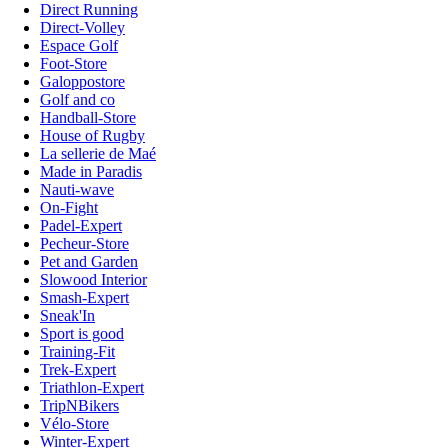
Direct Running
Direct-Volley
Espace Golf
Foot-Store
Galoppostore
Golf and co
Handball-Store
House of Rugby
La sellerie de Maé
Made in Paradis
Nauti-wave
On-Fight
Padel-Expert
Pecheur-Store
Pet and Garden
Slowood Interior
Smash-Expert
Sneak'In
Sport is good
Training-Fit
Trek-Expert
Triathlon-Expert
TripNBikers
Vélo-Store
Winter-Expert