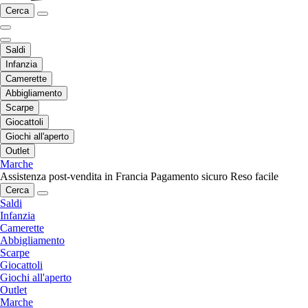
Cerca
Saldi
Infanzia
Camerette
Abbigliamento
Scarpe
Giocattoli
Giochi all'aperto
Outlet
Marche
Assistenza post-vendita in Francia
Pagamento sicuro
Reso facile
Cerca
Saldi
Infanzia
Camerette
Abbigliamento
Scarpe
Giocattoli
Giochi all'aperto
Outlet
Marche