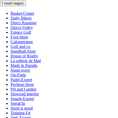
I nostri negozi
Basket-Center
Daily Bikers
Direct Running
Direct-Volley
Espace Golf
Foot-Store
Galoppostore
Golf and co
Handball-Store
House of Rugby
La sellerie de Maé
Made in Paradis
Nauti-wave
On-Fight
Padel-Expert
Pecheur-Store
Pet and Garden
Slowood Interior
Smash-Expert
Sneak'In
Sport is good
Training-Fit
Trek-Expert