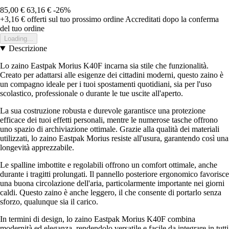
85,00 €
63,16 €
-26%
+3,16 €
offerti sul tuo prossimo ordine
Accreditati dopo la conferma
del tuo ordine
Loading...
Descrizione
Lo zaino Eastpak Morius K40F incarna sia stile che funzionalità.
Creato per adattarsi alle esigenze dei cittadini moderni, questo zaino è
un compagno ideale per i tuoi spostamenti quotidiani, sia per l'uso
scolastico, professionale o durante le tue uscite all'aperto.
La sua costruzione robusta e durevole garantisce una protezione
efficace dei tuoi effetti personali, mentre le numerose tasche offrono
uno spazio di archiviazione ottimale. Grazie alla qualità dei materiali
utilizzati, lo zaino Eastpak Morius resiste all'usura, garantendo così una
longevità apprezzabile.
Le spalline imbottite e regolabili offrono un comfort ottimale, anche
durante i tragitti prolungati. Il pannello posteriore ergonomico favorisce
una buona circolazione dell'aria, particolarmente importante nei giorni
caldi. Questo zaino è anche leggero, il che consente di portarlo senza
sforzo, qualunque sia il carico.
In termini di design, lo zaino Eastpak Morius K40F combina
modernità ed eleganza, rendendolo versatile e facile da integrare in tutti