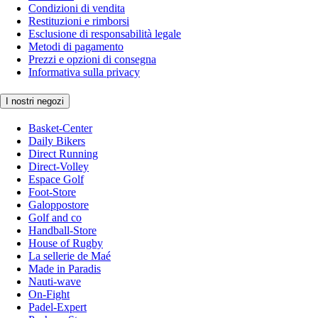
Condizioni di vendita
Restituzioni e rimborsi
Esclusione di responsabilità legale
Metodi di pagamento
Prezzi e opzioni di consegna
Informativa sulla privacy
I nostri negozi
Basket-Center
Daily Bikers
Direct Running
Direct-Volley
Espace Golf
Foot-Store
Galoppostore
Golf and co
Handball-Store
House of Rugby
La sellerie de Maé
Made in Paradis
Nauti-wave
On-Fight
Padel-Expert