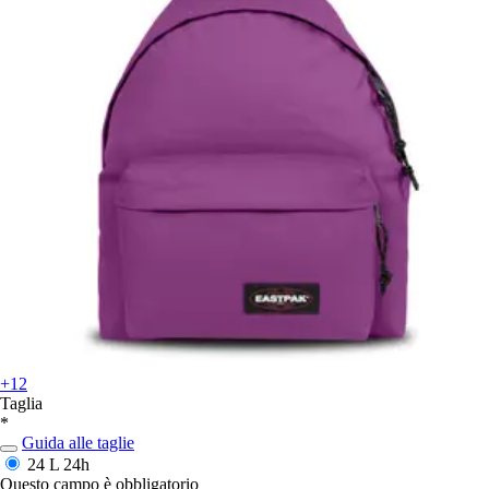
+12
Taglia
*
Guida alle taglie
24 L
24h
Questo campo è obbligatorio