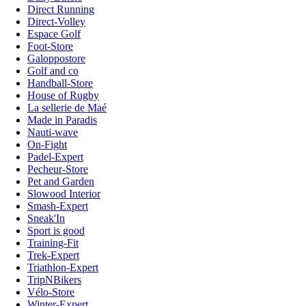
Direct Running
Direct-Volley
Espace Golf
Foot-Store
Galoppostore
Golf and co
Handball-Store
House of Rugby
La sellerie de Maé
Made in Paradis
Nauti-wave
On-Fight
Padel-Expert
Pecheur-Store
Pet and Garden
Slowood Interior
Smash-Expert
Sneak'In
Sport is good
Training-Fit
Trek-Expert
Triathlon-Expert
TripNBikers
Vélo-Store
Winter-Expert