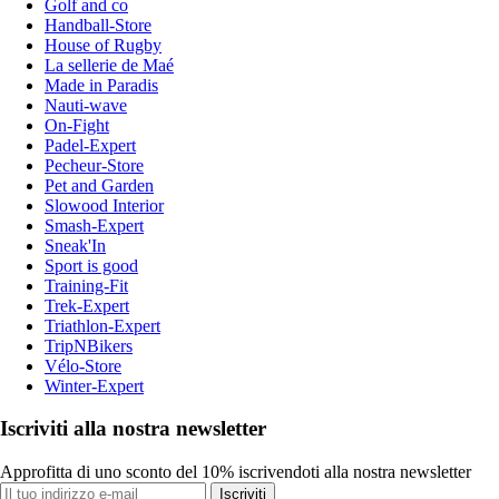
Golf and co
Handball-Store
House of Rugby
La sellerie de Maé
Made in Paradis
Nauti-wave
On-Fight
Padel-Expert
Pecheur-Store
Pet and Garden
Slowood Interior
Smash-Expert
Sneak'In
Sport is good
Training-Fit
Trek-Expert
Triathlon-Expert
TripNBikers
Vélo-Store
Winter-Expert
Iscriviti alla nostra newsletter
Approfitta di uno sconto del 10% iscrivendoti alla nostra newsletter
Iscriviti