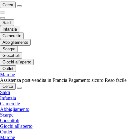
Cerca
Saldi
Infanzia
Camerette
Abbigliamento
Scarpe
Giocattoli
Giochi all'aperto
Outlet
Marche
Assistenza post-vendita in Francia
Pagamento sicuro
Reso facile
Cerca
Saldi
Infanzia
Camerette
Abbigliamento
Scarpe
Giocattoli
Giochi all'aperto
Outlet
Marche