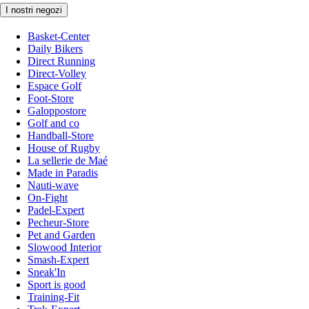
I nostri negozi
Basket-Center
Daily Bikers
Direct Running
Direct-Volley
Espace Golf
Foot-Store
Galoppostore
Golf and co
Handball-Store
House of Rugby
La sellerie de Maé
Made in Paradis
Nauti-wave
On-Fight
Padel-Expert
Pecheur-Store
Pet and Garden
Slowood Interior
Smash-Expert
Sneak'In
Sport is good
Training-Fit