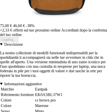
75,00 €
46,60 €
-38%
+2,33 €
offerti sul tuo prossimo ordine
Accreditati dopo la conferma
del tuo ordine
Loading...
Descrizione
La nostra collezione di modelli funzionali indispensabili per la
quotidianità ti accompagnerà sia nelle tue avventure in città che in
quelle all'aperto. Una versione minimalista di uno zaino iconico per
l'uso quotidiano con una custodia in neoprene per laptop, una tasca
foderata in pile per i tuoi oggetti di valore e due tasche in rete per
riporre la tua borraccia.
Informazioni aggiuntive
Marchio
Eastpak
Riferimento fornitore
EK0A5BL37W1
Colore
cs brown pro
Colore
Marrone
Sesso
Misto