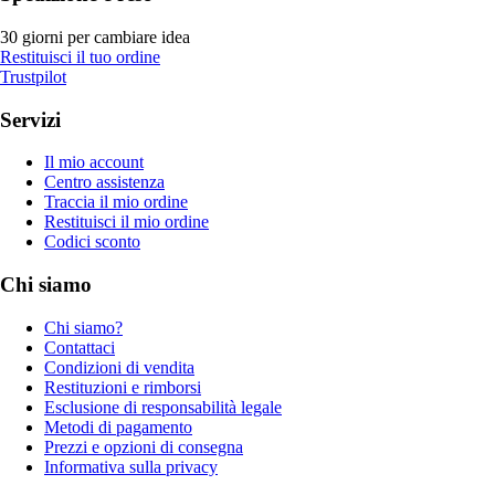
30 giorni per cambiare idea
Restituisci il tuo ordine
Trustpilot
Servizi
Il mio account
Centro assistenza
Traccia il mio ordine
Restituisci il mio ordine
Codici sconto
Chi siamo
Chi siamo?
Contattaci
Condizioni di vendita
Restituzioni e rimborsi
Esclusione di responsabilità legale
Metodi di pagamento
Prezzi e opzioni di consegna
Informativa sulla privacy