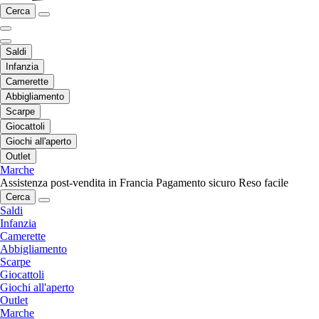
Cerca
Saldi
Infanzia
Camerette
Abbigliamento
Scarpe
Giocattoli
Giochi all'aperto
Outlet
Marche
Assistenza post-vendita in Francia
Pagamento sicuro
Reso facile
Cerca
Saldi
Infanzia
Camerette
Abbigliamento
Scarpe
Giocattoli
Giochi all'aperto
Outlet
Marche