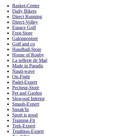
Basket-Center
Daily Bikers
Direct Running
Direct-Volley
Espace Golf
Foot-Store
Galoppostore
Golf and co
Handball-Store
House of Rugby
La sellerie de Maé
Made in Paradis
Nauti-wave
On-Fight
Padel-Expert
Pecheur-Store
Pet and Garden
Slowood Interior
Smash-Expert
Sneak'In
Sport is good
Training-Fit
Trek-Expert
Triathlon-Expert